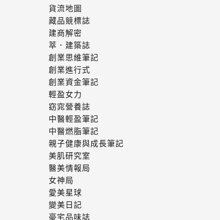
貨流地圖
藏品競標誌
建商解密
萃．建築誌
創業思維筆記
創業進行式
創業資金筆記
輕盈女力
窈窕營養誌
中醫輕盈筆記
中醫燃脂筆記
親子健康與成長筆記
美肌研究室
醫美情報局
女神局
愛美星球
變美日記
豪宅品味誌