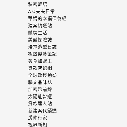
私密輕語
A.O夫夫日常
華媽的幸福保養經
建案精選站
馳騁生活
美髮探險誌
浩霖造型日誌
極致髮藝筆記
美食加盟王
貸款智選網
全球政經動態
藝文品味誌
加密幣前線
太陽能智選
貸款達人站
新建案代銷通
房仲行家
視界新知