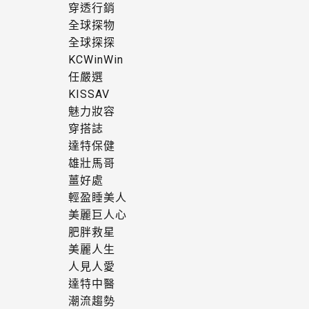
穿透行銷
全球探物
全球探探
KCWinWin
任嚴選
KISSAV
魅力妝容
穿搭誌
達特保健
雄壯馬哥
薑好處
輕盈睡美人
美麗巨人心
肥胖救星
美麗人生
人見人愛
達特中醫
潮流趨勢