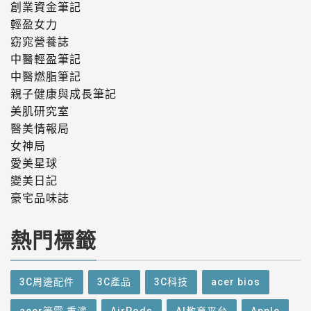
創業資金筆記
輕盈女力
窈窕營養誌
中醫輕盈筆記
中醫燃脂筆記
親子健康與成長筆記
美肌研究室
醫美情報局
女神局
愛美星球
變美日記
豪宅品味誌
熱門標籤
3C周邊配件
3C產品
3C科技
acer bios
acer筆電 重灌
AirPods
AI教育平台
Apple