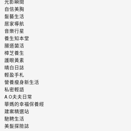
光影瞬間
自信美胸
髮藝生活
居家導航
音樂行星
養生知本堂
腸道菌活
樟芝養生
護眼黃素
晴白日誌
輕盈手札
營養瘦身新生活
私密輕語
A.O夫夫日常
華媽的幸福保養經
建案精選站
馳騁生活
美髮探險誌