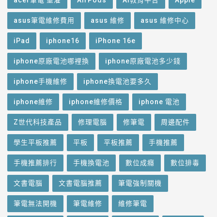
asus筆電維修費用
asus 維修
asus 維修中心
iPad
iphone16
iPhone 16e
iphone原廠電池哪裡換
iphone原廠電池多少錢
iphone手機維修
iphone換電池要多久
iphone維修
iphone維修價格
iphone 電池
Z世代科技產品
修理電腦
修筆電
周邊配件
學生平板推薦
平板
平板推薦
手機推薦
手機推薦排行
手機換電池
數位成癮
數位排毒
文書電腦
文書電腦推薦
筆電強制關機
筆電無法開機
筆電維修
維修筆電