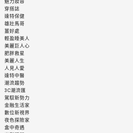
魅力妝容
穿搭誌
達特保健
雄壯馬哥
薑好處
輕盈睡美人
美麗巨人心
肥胖救星
美麗人生
人見人愛
達特中醫
潮流趨勢
3C潮流匯
駕馭新勢力
金融生活家
數位新視界
夜色探險家
盒中奇遇