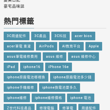
變美日記
豪宅品味誌
熱門標籤
3C周邊配件
3C產品
3C科技
acer bios
acer筆電 重灌
AirPods
AI教育平台
Apple
asus筆電維修費用
asus 維修
asus 維修中心
iPad
iphone16
iPhone 16e
iphone原廠電池哪裡換
iphone原廠電池多少錢
iphone手機維修
iphone換電池要多久
iphone維修
iphone維修價格
iphone 電池
Z世代科技產品
修理電腦
修筆電
周邊配件