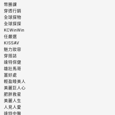
幣勝課
穿透行銷
全球探物
全球探探
KCWinWin
任嚴選
KISSAV
魅力妝容
穿搭誌
達特保健
雄壯馬哥
薑好處
輕盈睡美人
美麗巨人心
肥胖救星
美麗人生
人見人愛
達特中醫