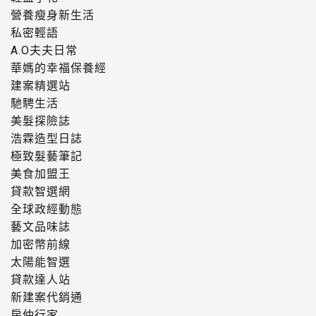
營養瘦身新生活
私密輕語
A.O夫夫日常
華媽的幸福保養經
建案精選站
馳騁生活
美髮探險誌
浩霖造型日誌
極致髮藝筆記
美食加盟王
貸款智選網
全球政經動態
藝文品味誌
加密幣前線
太陽能智選
貸款達人站
新建案代銷通
房仲行家