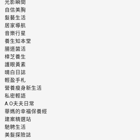
光影瞬間
自信美胸
髮藝生活
居家導航
音樂行星
養生知本堂
腸道菌活
樟芝養生
護眼黃素
晴白日誌
輕盈手札
營養瘦身新生活
私密輕語
A.O夫夫日常
華媽的幸福保養經
建案精選站
馳騁生活
美髮探險誌