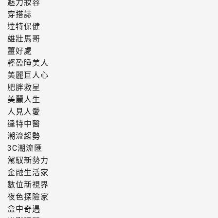
魅力妝容
穿搭誌
達特保健
雄壯馬哥
薑好處
輕盈睡美人
美麗巨人心
肥胖救星
美麗人生
人見人愛
達特中醫
潮流趨勢
3C潮流匯
駕馭新勢力
金融生活家
數位新視界
夜色探險家
盒中奇遇