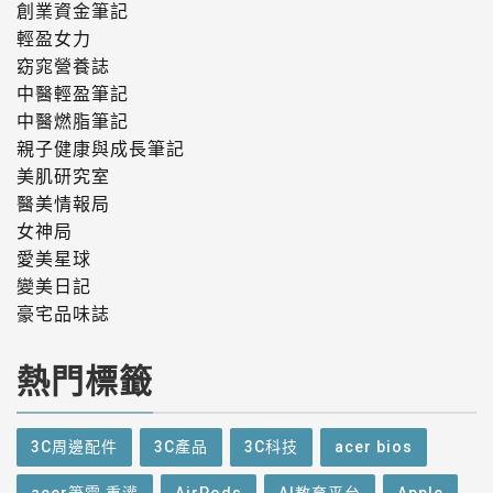
創業資金筆記
輕盈女力
窈窕營養誌
中醫輕盈筆記
中醫燃脂筆記
親子健康與成長筆記
美肌研究室
醫美情報局
女神局
愛美星球
變美日記
豪宅品味誌
熱門標籤
3C周邊配件
3C產品
3C科技
acer bios
acer筆電 重灌
AirPods
AI教育平台
Apple