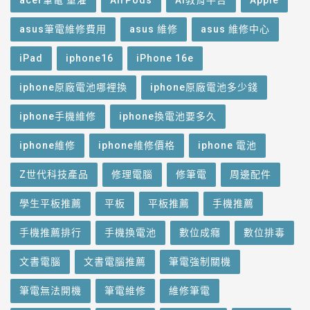
asus筆電維修費用
asus 維修
asus 維修中心
iPad
iphone16
iPhone 16e
iphone原廠電池哪裡換
iphone原廠電池多少錢
iphone手機維修
iphone換電池要多久
iphone維修
iphone維修價格
iphone 電池
Z世代科技產品
修理電腦
修筆電
周邊配件
學生平板推薦
平板
平板推薦
手機推薦
手機推薦排行
手機換電池
數位成癮
數位排毒
文書電腦
文書電腦推薦
筆電強制關機
筆電無法開機
筆電維修
維修筆電